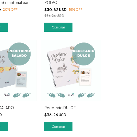
a) + material para
POLVO
e
D
$30.82 USD
-
20
%
OFF
-
15
%
OFF
$36.26 USD
 SALADO
Recetario DULCE
SD
$36.26 USD