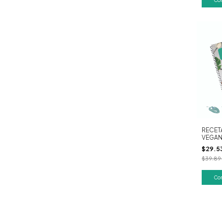
RECET
VEGA
$29.5
$39.89