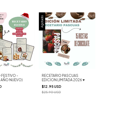
Agotado
 FESTIVO -
RECETARIO PASCUAS
Y AÑO NUEVO)
EDICION LIMITADA 2026 ♥
SD
$12.95 USD
$25.90 USD