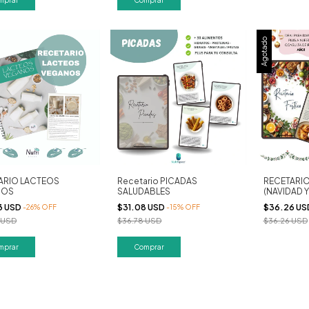
Agotado
ARIO LACTEOS
Recetario PICADAS
RECETARIO
NOS
SALUDABLES
(NAVIDAD 
3 USD
$31.08 USD
$36.26 U
-
26
%
OFF
-
15
%
OFF
 USD
$36.78 USD
$36.26 USD