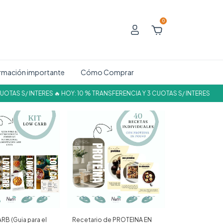
0
rmación importante
Cómo Comprar
AS S/ INTERES 🔥 HOY: 10 % TRANSFERENCIA Y 3 CUOTAS S/ INTERES
🔥 
RB (Guia para el
Recetario de PROTEINA EN