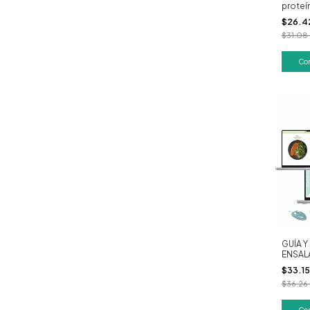
proteí
$26.4
$31.08
GUÍA Y
ENSAL
$33.1
$36.26