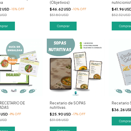
na
(Objetivos)
nutricionist
el pacient
2 USD
$46.62 USD
$41.96 US
-
15
%
OFF
-
10
%
OFF
 USD
$51.80 USD
$52.32 USD
 RECETARIO DE
Recetario de SOPAS
Recetario
ADAS
nutritivas.
$36.26 U
5 USD
$25.90 USD
-
9
%
OFF
-
17
%
OFF
 USD
$31.08 USD