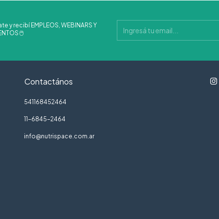
ate y recibí EMPLEOS, WEBINARS Y
NTOS 🖱
Contactános
541168452464
11-6845-2464
info@nutrispace.com.ar