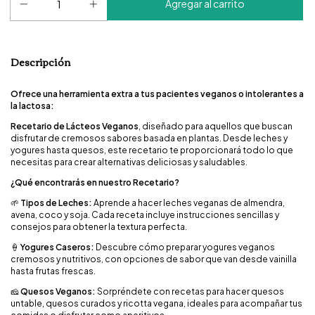
Descripción
Ofrece una herramienta extra a tus pacientes veganos o intolerantes a
la lactosa:
Recetario de Lácteos Veganos
, diseñado para aquellos que buscan
disfrutar de cremosos sabores basada en plantas. Desde leches y
yogures hasta quesos, este recetario te proporcionará todo lo que
necesitas para crear alternativas deliciosas y saludables.
¿Qué encontrarás en nuestro Recetario?
🌱
Tipos de Leches:
Aprende a hacer leches veganas de almendra,
avena, coco y soja. Cada receta incluye instrucciones sencillas y
consejos para obtener la textura perfecta.
🍦
Yogures Caseros:
Descubre cómo preparar yogures veganos
cremosos y nutritivos, con opciones de sabor que van desde vainilla
hasta frutas frescas.
🧀
Quesos Veganos:
Sorpréndete con recetas para hacer quesos
untable, quesos curados y ricotta vegana, ideales para acompañar tus