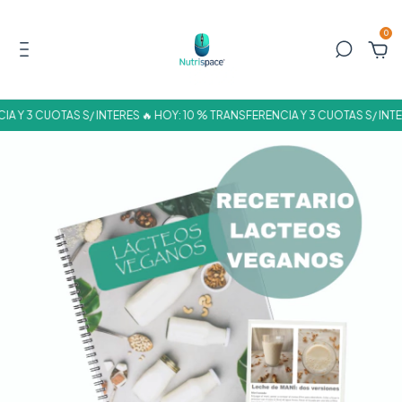
0
A Y 3 CUOTAS S/ INTERES 🔥 HOY: 10 % TRANSFERENCIA Y 3 CUOTAS S/ INTE