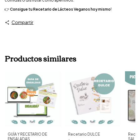
comidas o disfrutar como aperitivos.
👉
Consigue tu Recetario de Lácteos Veganos hoy mismo
!
Compartir
Productos similares
GUÍA Y RECETARIO DE
Recetario DULCE
Recet
ENSALADAS
SALU