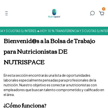
0
A Y 3 CUOTAS S/ INTERES 🔥 HOY: 10 % TRANSFERENCIA Y 3 CUOTAS S/ INTE
Bienvenid@s a la Bolsa de Trabajo
para Nutricionistas DE
NUTRISPACE
En esta sección encontrarás una lista de oportunidades
laborales especialmente pensadas para profesionales de la
nutrición. Nuestro objetivo es conectar a nutricionistas con
empleadores que buscan talento comprometido y calificado en
el área.
¿Cómo funciona?