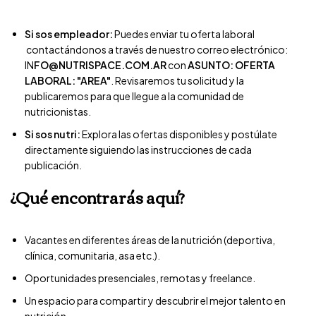
Si sos empleador:
Puedes enviar tu oferta laboral
contactándonos a través de nuestro correo electrónico:
IN
FO@NUTRISPACE.COM.AR
con
ASUNTO: OFERTA
LABORAL: "AREA"
. Revisaremos tu solicitud y la
publicaremos para que llegue a la comunidad de
nutricionistas.
Si sos nutri:
Explora las ofertas disponibles y postúlate
directamente siguiendo las instrucciones de cada
publicación.
¿Qué encontrarás aquí?
Vacantes en diferentes áreas de la nutrición (deportiva,
clínica, comunitaria, asa etc.).
Oportunidades presenciales, remotas y freelance.
Un espacio para compartir y descubrir el mejor talento en
nutrición.