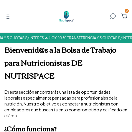
0
 Y 3 CUOTAS S/ INTERES 🔥 HOY: 10 % TRANSFERENCIA Y 3 CUOTAS S/ INTER
Bienvenid@s a la Bolsa de Trabajo
para Nutricionistas DE
NUTRISPACE
En esta sección encontrarás una lista de oportunidades
laborales especialmente pensadas para profesionales de la
nutrición. Nuestro objetivo es conectar a nutricionistas con
empleadores que buscan talento comprometido y calificado en
el área.
¿Cómo funciona?