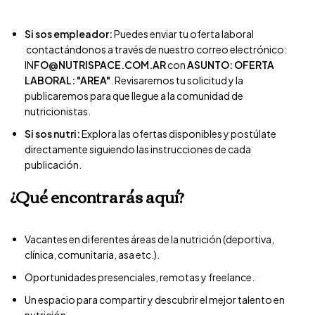
Si sos empleador:
Puedes enviar tu oferta laboral
contactándonos a través de nuestro correo electrónico:
IN
FO@NUTRISPACE.COM.AR
con
ASUNTO: OFERTA
LABORAL: "AREA"
. Revisaremos tu solicitud y la
publicaremos para que llegue a la comunidad de
nutricionistas.
Si sos nutri:
Explora las ofertas disponibles y postúlate
directamente siguiendo las instrucciones de cada
publicación.
¿Qué encontrarás aquí?
Vacantes en diferentes áreas de la nutrición (deportiva,
clínica, comunitaria, asa etc.).
Oportunidades presenciales, remotas y freelance.
Un espacio para compartir y descubrir el mejor talento en
nutrición.