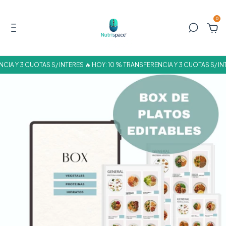
0
IA Y 3 CUOTAS S/ INTERES 🔥 HOY: 10 % TRANSFERENCIA Y 3 CUOTAS S/ INT