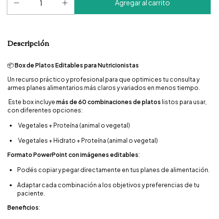
Descripción
📦
Box de Platos Editables para Nutricionistas
Un recurso práctico y profesional para que optimices tu consulta y
armes planes alimentarios más claros y variados en menos tiempo.
Este box incluye
más de 60 combinaciones de platos
listos para usar,
con diferentes opciones:
Vegetales + Proteína (animal o vegetal)
Vegetales + Hidrato + Proteína (animal o vegetal)
Formato PowerPoint con imágenes editables
:
Podés copiar y pegar directamente en tus planes de alimentación.
Adaptar cada combinación a los objetivos y preferencias de tu
paciente.
Beneficios
: